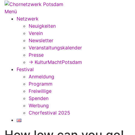
Zum
Inhalt
Menü
springen
Netzwerk
Neuigkeiten
Verein
Newsletter
Veranstaltungskalender
Presse
→ KulturMachtPotsdam
Festival
Anmeldung
Programm
Freiwillige
Spenden
Werbung
Chorfestival 2025
How low can you go!