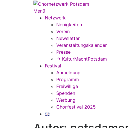
Zum
Inhalt
Menü
springen
Netzwerk
Neuigkeiten
Verein
Newsletter
Veranstaltungskalender
Presse
→ KulturMachtPotsdam
Festival
Anmeldung
Programm
Freiwillige
Spenden
Werbung
Chorfestival 2025
Autor:
potsdame