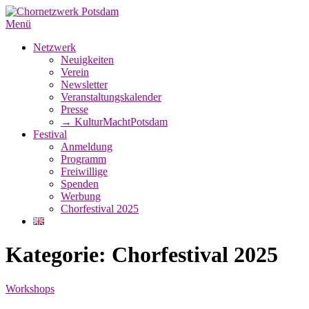
Zum
Inhalt
Menü
springen
Netzwerk
Neuigkeiten
Verein
Newsletter
Veranstaltungskalender
Presse
→ KulturMachtPotsdam
Festival
Anmeldung
Programm
Freiwillige
Spenden
Werbung
Chorfestival 2025
Kategorie:
Chorfestival 2025
Workshops